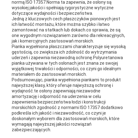
normą ISO 17357.Norma ta zapewnia, że osłony są
wysokiej jakości i spełniają rygorystyczne wytyczne
dotyczące wydajności i bezpieczeństwa.
Jedną z kluczowych cech płaszczyków pionowych jest
ich łatwość montażu, które można szybko i łatwo
zamontować na statkach lub dokach.co sprawia, że są
one wygodnym rozwiązaniem zarówno dla rekreacyjnych,
jak i komercyjnych zastosowań morskich.
Pianka wypełniona płaszczami charakteryzuje się wysoką
gęstością, co zwiększa ich zdolność do wytrzymania
uderzeń i zapewnia niezawodną ochronę.Polyuretanowa
pianka używana w tych osłonach jest znana ze swojej
wyjątkowej trwałości i odporności, co czyni go idealnym
materiałem do zastosowań morskich.
Podsumowując, pianka wypełniona piankami to produkt
najwyższej klasy, który oferuje najwyższą ochronę i
wydajność.te osłony zapewniają niezawodne
amortyzację i odporność na uderzenia w celu
zapewnienia bezpieczeństwa łodzi i konstrukcji
morskichIch zgodność z normami ISO 17357 dodatkowo
podkreśla ich jakość i niezawodność, co czyni je
doskonałym wyborem dla zastosowań morskich, które
wymagają najwyższej jakości rozwiązań
zabezpieczających.