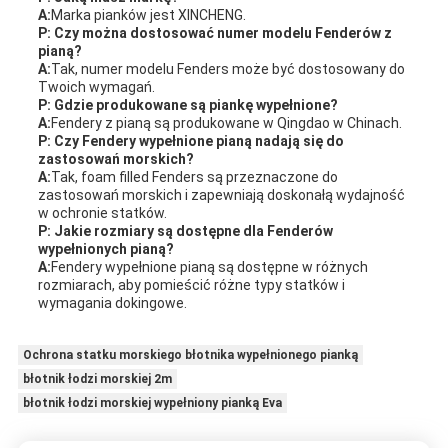
A:
Marka pianków jest XINCHENG.
P: Czy można dostosować numer modelu Fenderów z
pianą?
A:
Tak, numer modelu Fenders może być dostosowany do
Twoich wymagań.
P: Gdzie produkowane są piankę wypełnione?
A:
Fendery z pianą są produkowane w Qingdao w Chinach.
P: Czy Fendery wypełnione pianą nadają się do
zastosowań morskich?
A:
Tak, foam filled Fenders są przeznaczone do
zastosowań morskich i zapewniają doskonałą wydajność
w ochronie statków.
P: Jakie rozmiary są dostępne dla Fenderów
wypełnionych pianą?
A:
Fendery wypełnione pianą są dostępne w różnych
rozmiarach, aby pomieścić różne typy statków i
wymagania dokingowe.
Ochrona statku morskiego błotnika wypełnionego pianką
błotnik łodzi morskiej 2m
błotnik łodzi morskiej wypełniony pianką Eva