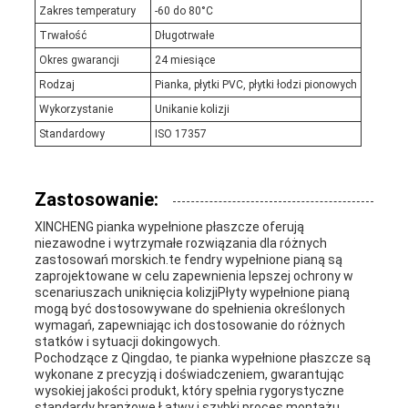
Zakres temperatury
-60 do 80°C
Trwałość
Długotrwałe
Okres gwarancji
24 miesiące
Rodzaj
Pianka, płytki PVC, płytki łodzi pionowych
Wykorzystanie
Unikanie kolizji
Standardowy
ISO 17357
Zastosowanie:
XINCHENG pianka wypełnione płaszcze oferują
niezawodne i wytrzymałe rozwiązania dla różnych
zastosowań morskich.te fendry wypełnione pianą są
zaprojektowane w celu zapewnienia lepszej ochrony w
scenariuszach uniknięcia kolizjiPłyty wypełnione pianą
mogą być dostosowywane do spełnienia określonych
wymagań, zapewniając ich dostosowanie do różnych
statków i sytuacji dokingowych.
Pochodzące z Qingdao, te pianka wypełnione płaszcze są
wykonane z precyzją i doświadczeniem, gwarantując
wysokiej jakości produkt, który spełnia rygorystyczne
standardy branżowe.Łatwy i szybki proces montażu