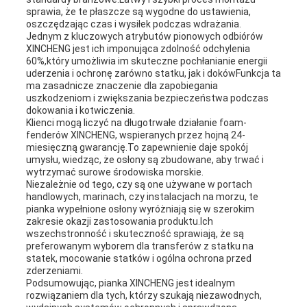
sprawia, że te płaszcze są wygodne do ustawienia,
oszczędzając czas i wysiłek podczas wdrażania.
Jednym z kluczowych atrybutów pionowych odbiórów
XINCHENG jest ich imponująca zdolność odchylenia
60%,który umożliwia im skuteczne pochłanianie energii
uderzenia i ochronę zarówno statku, jak i dokówFunkcja ta
ma zasadnicze znaczenie dla zapobiegania
uszkodzeniom i zwiększania bezpieczeństwa podczas
dokowania i kotwiczenia.
Klienci mogą liczyć na długotrwałe działanie foam-
fenderów XINCHENG, wspieranych przez hojną 24-
miesięczną gwarancję.To zapewnienie daje spokój
umysłu, wiedząc, że osłony są zbudowane, aby trwać i
wytrzymać surowe środowiska morskie.
Niezależnie od tego, czy są one używane w portach
handlowych, marinach, czy instalacjach na morzu, te
pianka wypełnione osłony wyróżniają się w szerokim
zakresie okazji zastosowania produktu.Ich
wszechstronność i skuteczność sprawiają, że są
preferowanym wyborem dla transferów z statku na
statek, mocowanie statków i ogólna ochrona przed
zderzeniami.
Podsumowując, pianka XINCHENG jest idealnym
rozwiązaniem dla tych, którzy szukają niezawodnych,