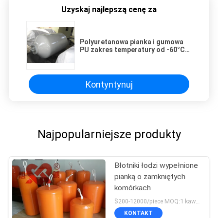
Uzyskaj najlepszą cenę za
Polyuretanowa pianka i gumowa
PU zakres temperatury od -60°C
do 80°C dla wydajności i trwałości
Kontyntynuj
Najpopularniejsze produkty
Błotniki łodzi wypełnione
pianką o zamkniętych
komórkach
$200-12000/piece MOQ:1 kawałek
KONTAKT