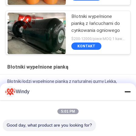
Błotniki wypełnione
pianką z łańcuchami do
cynkowania ogniowego
$200-12000/piece MOQ:1 kawałek
KONTAKT
Błotniki wypełnione pianką
Błotniki łodzi wypełnione pianką z naturalnej gumy Lekka,
niezatapialna 24-miesięczna gwarancja
Windy
Błotniki wypełnione pianką z certyfikatem ISO Absorbujące
energię, niezatapialne, o wysokiej wydajności
5:01 PM
Błotniki o średnicy 2,0 m wypełnione pianką polietylenową o
Good day, what product are you looking for?
długości 3,5 m dla barek