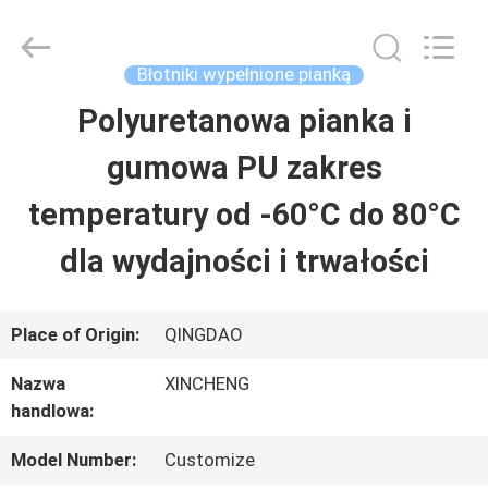
Qingdao
Xincheng
Rubber
Products
Błotniki wypełnione pianką
Co.,
Ltd..
Polyuretanowa pianka i
DOM
All
Rights
Reserved.
gumowa PU zakres
PRODUKTY
temperatury od -60°C do 80°C
dla wydajności i trwałości
POKAZ
VR
Place of Origin:
QINGDAO
Nazwa
XINCHENG
O
handlowa:
NAS
Model Number:
Customize