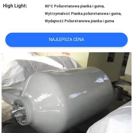
High Light:
,
80°C Poliuretanowa pianka i guma
WYCIECZKA
,
Wytrzymałość Pianka poliuretanowa i guma
Wydajność Poliuretanowa pianka i guma
PO
FABRYCE
NAJLEPSZA CENA
KONTROLA
JAKOŚCI
SKONTAKTUJ
SIĘ
Z
NAMI