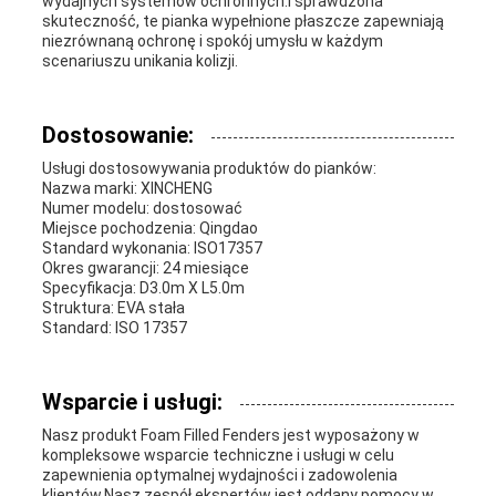
wydajnych systemów ochronnych.i sprawdzona
skuteczność, te pianka wypełnione płaszcze zapewniają
niezrównaną ochronę i spokój umysłu w każdym
scenariuszu unikania kolizji.
Dostosowanie:
Usługi dostosowywania produktów do pianków:
Nazwa marki: XINCHENG
Numer modelu: dostosować
Miejsce pochodzenia: Qingdao
Standard wykonania: ISO17357
Okres gwarancji: 24 miesiące
Specyfikacja: D3.0m X L5.0m
Struktura: EVA stała
Standard: ISO 17357
Wsparcie i usługi:
Nasz produkt Foam Filled Fenders jest wyposażony w
kompleksowe wsparcie techniczne i usługi w celu
zapewnienia optymalnej wydajności i zadowolenia
klientów.Nasz zespół ekspertów jest oddany pomocy w