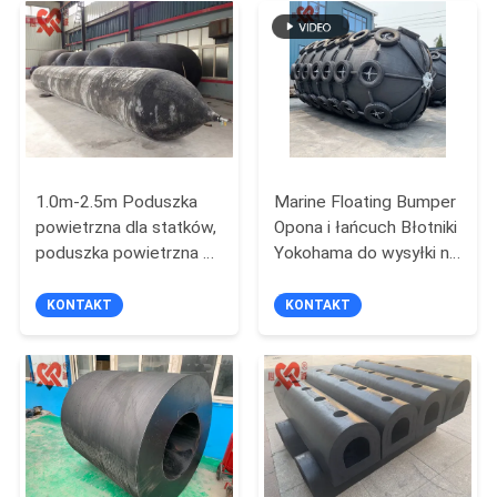
żywotność
SITEMAP
PRIVACY
POLICY
1.0m-2.5m Poduszka
Marine Floating Bumper
powietrzna dla statków,
Opona i łańcuch Błotniki
poduszka powietrzna z
Yokohama do wysyłki na
gumy marynarki
statek
KONTAKT
KONTAKT