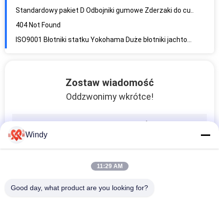
404 Not Found
ISO9001 Błotniki statku Yokohama Duże błotniki jachtowe o średnicy 3,3 m
Granatowe błotniki z pianki EVA do łodzi morskich z warstwą wzmacniającą
Zatwierdzony przez BV statek morski uruchamiający poduszki powietrzne 8 9 10 warstw na statek
Boat Salvage Marine Gumowe poduszki powietrzne Nadmuchiwana odporność na starzenie
Zostaw wiadomość
Barka wysokociśnieniowa uruchamiająca poduszki powietrzne, morskie poduszki powietrzne ratownicze 2,5 M
Oddzwonimy wkrótce!
Błotniki gumowe cylindryczne CCS Błotniki morskie International
Super Arch Marine Gumowe błotniki typu V do dokowania statków Certyfikat RS
SGS Certyfikowane gumowe błotniki stożkowe Komercyjne błotniki łodzi Boat
Windy
503 Service Temporarily Unavailable 503 Service Temporarily Unavailable nginx
SGS High Strength Tugboat Błotniki do holowników Zderzaki Solidna konstrukcja
11:29 AM
Ochrona holownika CCS W gumowy błotnik o twardości 70A-85A
Good day, what product are you looking for?
Gumowe błotniki pneumatyczne Yokohama Wysoka absorpcja energii 25 kg ~ 4320 kg
0,05Mpa 0,08Mpa Błotniki morskie Yokohama, błotnik pneumatyczny do ochrony statku