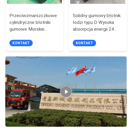
Przeciwzmarszczkowe
Solidny gumowy błotnik
cylindryczne błotniki
łodzi typu D Wysoka
gumowe Morskie
absorpcja energii 24
zderzaki gumowe do
miesiące gwarancji
doków łodzi
KONTAKT
KONTAKT