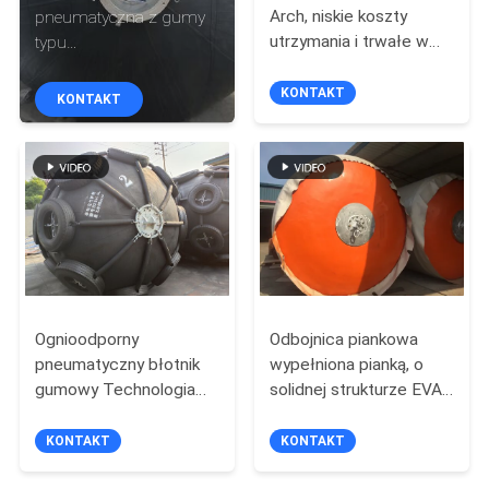
PO
Arch, niskie koszty
pneumatyczna z gumy
utrzymania i trwałe w
typu
FABRYCE
każdych warunkach
podwodnego/odporność
pogodowych
na korozję dla projektów
KONTAKT
KONTAKT
KONTROLA
infrastruktury portowej
JAKOŚCI
SKONTAKTUJ
SIĘ
Z
NAMI
Ognioodporny
Odbojnica piankowa
pneumatyczny błotnik
wypełniona pianką, o
gumowy Technologia
solidnej strukturze EVA,
AKTUALNOŚCI
wysokociśnieniowa 10
odpowiednia do portów,
lat projektowania
marin i przemysłowych
KONTAKT
KONTAKT
wykorzystującego
stacji dokujących
SPRAWY