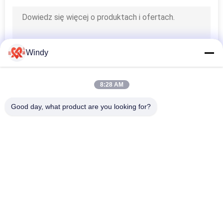
Windy
8:28 AM
Good day, what product are you looking for?
popularne kategorie
Wszystko
Pneumatyczne 
Pływający Odbojnik 
Błotniki Morskie
Pneumatyczny
Błotniki 
Morskie Gumowe 
Pneumatyczne 
Poduszki 
Yokohama
Powietrzne
Statek Wypuszcza 
Poduszki 