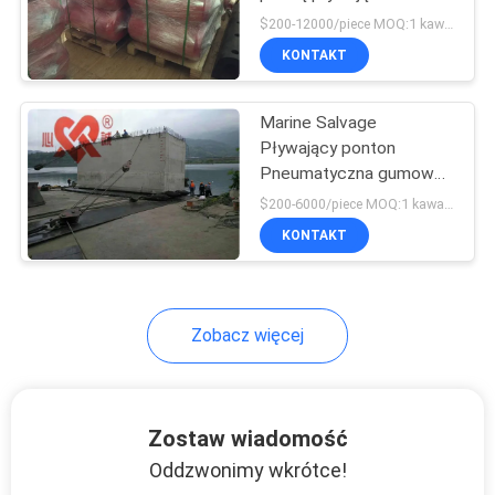
typem Cy Cy
$200-12000/piece MOQ:1 kawałek
SITEMAP
KONTAKT
Marine Salvage
PRIVACY
Pływający ponton
POLICY
Pneumatyczna gumowa
poduszka powietrzna do
$200-6000/piece MOQ:1 kawałek
podnoszenia
KONTAKT
Zobacz więcej
Zostaw wiadomość
Oddzwonimy wkrótce!