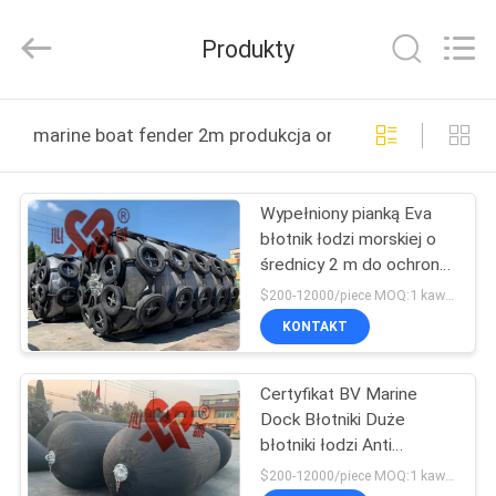
Xincheng
Rubber
Products
Produkty
Co.,
Ltd..
All
Rights
DOM
Reserved.
marine boat fender 2m produkcja online
PRODUKTY
Wypełniony pianką Eva
błotnik łodzi morskiej o
POKAZ
średnicy 2 m do ochrony
VR
statku
$200-12000/piece MOQ:1 kawałek
KONTAKT
O
Certyfikat BV Marine
NAS
Dock Błotniki Duże
błotniki łodzi Anti
WYCIECZKA
Collision Boat
$200-12000/piece MOQ:1 kawałek