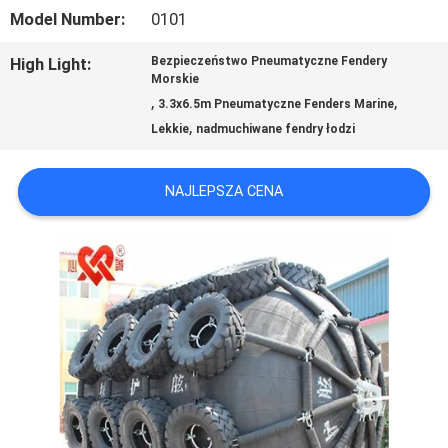
Model Number:
0101
WYCIECZKA
High Light:
Bezpieczeństwo Pneumatyczne Fendery
PO
Morskie
,
,
3.3x6.5m Pneumatyczne Fenders Marine
FABRYCE
,
Lekkie
nadmuchiwane fendry łodzi
KONTROLA
NAJLEPSZA CENA
JAKOŚCI
SKONTAKTUJ
SIĘ
Z
NAMI