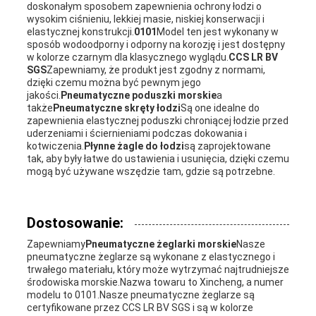
doskonałym sposobem zapewnienia ochrony łodzi o
wysokim ciśnieniu, lekkiej masie, niskiej konserwacji i
elastycznej konstrukcji.
0101
Model ten jest wykonany w
sposób wodoodporny i odporny na korozję i jest dostępny
w kolorze czarnym dla klasycznego wyglądu.
CCS LR BV
SGS
Zapewniamy, że produkt jest zgodny z normami,
dzięki czemu można być pewnym jego
jakości.
Pneumatyczne poduszki morskie
a
także
Pneumatyczne skręty łodzi
Są one idealne do
zapewnienia elastycznej poduszki chroniącej łodzie przed
uderzeniami i ściernieniami podczas dokowania i
kotwiczenia.
Płynne żagle do łodzi
są zaprojektowane
tak, aby były łatwe do ustawienia i usunięcia, dzięki czemu
mogą być używane wszędzie tam, gdzie są potrzebne.
Dostosowanie:
Zapewniamy
Pneumatyczne żeglarki morskie
Nasze
pneumatyczne żeglarze są wykonane z elastycznego i
trwałego materiału, który może wytrzymać najtrudniejsze
środowiska morskie.Nazwa towaru to Xincheng, a numer
modelu to 0101.Nasze pneumatyczne żeglarze są
certyfikowane przez CCS LR BV SGS i są w kolorze