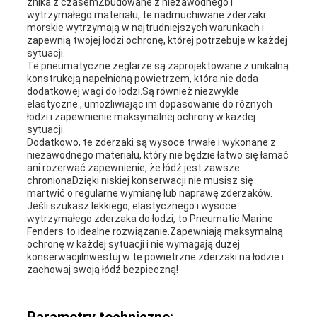
znika z czasemZbudowane z niezawodnego i
wytrzymałego materiału, te nadmuchiwane zderzaki
morskie wytrzymają w najtrudniejszych warunkach i
zapewnią twojej łodzi ochronę, której potrzebuje w każdej
sytuacji.
Te pneumatyczne żeglarze są zaprojektowane z unikalną
konstrukcją napełnioną powietrzem, która nie doda
dodatkowej wagi do łodzi.Są również niezwykle
elastyczne., umożliwiając im dopasowanie do różnych
łodzi i zapewnienie maksymalnej ochrony w każdej
sytuacji.
Dodatkowo, te zderzaki są wysoce trwałe i wykonane z
niezawodnego materiału, który nie będzie łatwo się łamać
ani rozerwać.zapewnienie, że łódź jest zawsze
chronionaDzięki niskiej konserwacji nie musisz się
martwić o regularne wymianę lub naprawę zderzaków.
Jeśli szukasz lekkiego, elastycznego i wysoce
wytrzymałego zderzaka do łodzi, to Pneumatic Marine
Fenders to idealne rozwiązanie.Zapewniają maksymalną
ochronę w każdej sytuacji i nie wymagają dużej
konserwacjiInwestuj w te powietrzne zderzaki na łodzie i
zachowaj swoją łódź bezpieczną!