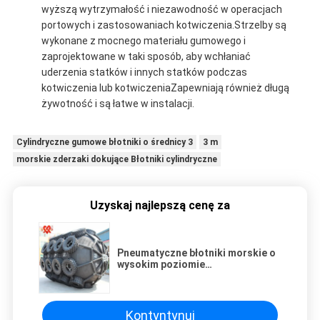
wyższą wytrzymałość i niezawodność w operacjach
portowych i zastosowaniach kotwiczenia.Strzelby są
wykonane z mocnego materiału gumowego i
zaprojektowane w taki sposób, aby wchłaniać
uderzenia statków i innych statków podczas
kotwiczenia lub kotwiczeniaZapewniają również długą
żywotność i są łatwe w instalacji.
Cylindryczne gumowe błotniki o średnicy 3
3 m
morskie zderzaki dokujące Błotniki cylindryczne
Uzyskaj najlepszą cenę za
Pneumatyczne błotniki morskie o
wysokim poziomie
bezpieczeństwa 3,3 * 6,5 m Lekkie
Kontyntynuj