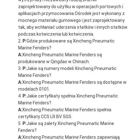
zaprojektowany do użytku w operacjach portowych i
aplikacjach przymocowania.Ośrodek jest wykonany z
mocnego materiału gumowego i jest zaprojektowany
tak, aby wchłaniać uderzenia statków i innych statków
podczas kotwiczenia lub kotwiczenia.
P:
Gdzie produkowane są Xincheng Pneumatic
Marine Fenders?
A:
Xincheng Pneumatic Marine Fenders są
produkowane w Qingdao w Chinach.
P:
Jakie są numery modeli Xincheng Pneumatic
Marine Fenders?
A:
Xincheng Pneumatic Marine Fenders są dostępne w
modelach 0101.
P:
Jakie certyfikaty spełnia Xincheng Pneumatic
Marine Fenders?
A:
Xincheng Pneumatic Marine Fenders spełnia
certyfikaty CCS LR BV SGS.
P:
Jakie są zalety Xincheng Pneumatic Marine
Fenders?
A:
Xincheng Pneumatic Marine Fenders zapewniają