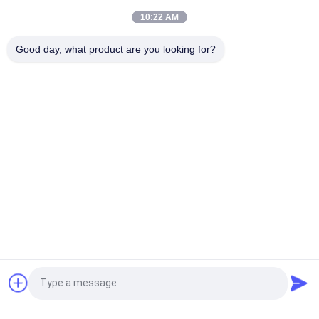
błotniki Yokohama do doków
10:22 AM
Gumowe pneumatyczne błotniki morskie SGS Typ Całkowicie
Good day, what product are you looking for?
szczelne
popularne kategorie
Wszystko
Pneumatyczne 
Pływający Odbojnik 
Błotniki Morskie
Pneumatyczny
Błotniki 
Morskie Gumowe 
Pneumatyczne 
Poduszki 
Yokohama
Powietrzne
Statek Wypuszcza 
Poduszki 
Poduszki 
Powietrzne Marine 
Powietrzne
Salvage
Błotniki Wypełnione 
D Gumowe Błotniki
Poprosić o wycenę
Pianką