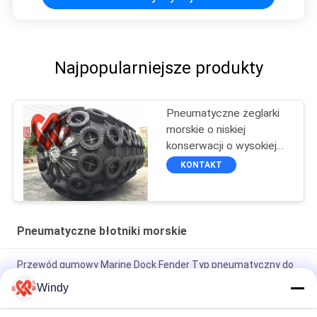
Najpopularniejsze produkty
Pneumatyczne żeglarki
morskie o niskiej
konserwacji o wysokiej
wytrzymałości w kolorze
KONTAKT
czarnym
Pneumatyczne błotniki morskie
Przewód gumowy Marine Dock Fender Typ pneumatyczny do
dokowania statków
Windy
Błotniki nadmuchiwane o wysokiej wytrzymałości, gumowe