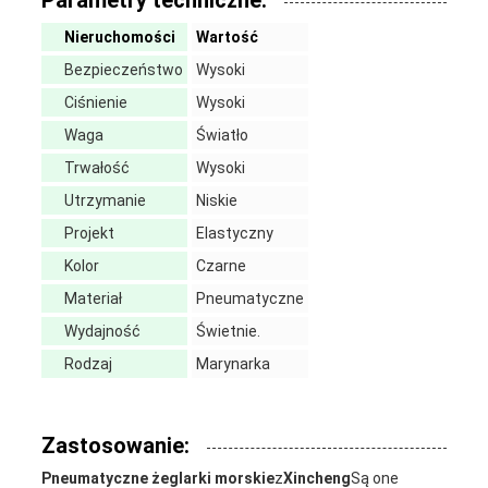
Parametry techniczne:
Nieruchomości
Wartość
Bezpieczeństwo
Wysoki
Ciśnienie
Wysoki
Waga
Światło
Trwałość
Wysoki
Utrzymanie
Niskie
Projekt
Elastyczny
Kolor
Czarne
Materiał
Pneumatyczne
Wydajność
Świetnie.
Rodzaj
Marynarka
Zastosowanie:
Pneumatyczne żeglarki morskie
z
Xincheng
Są one