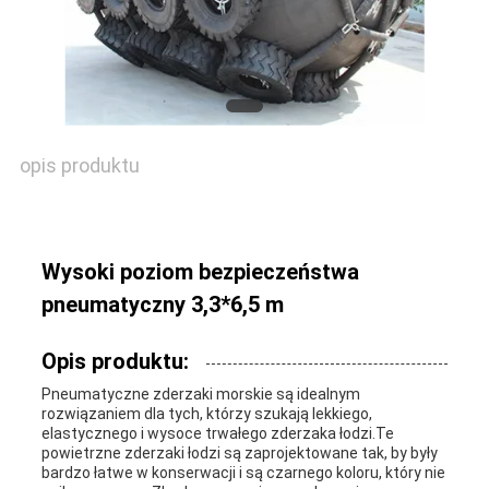
AKTUALNOŚCI
SPRAWY
opis produktu
SITEMAP
Wysoki poziom bezpieczeństwa
pneumatyczny 3,3*6,5 m
PRIVACY
POLICY
Opis produktu:
Pneumatyczne zderzaki morskie są idealnym
rozwiązaniem dla tych, którzy szukają lekkiego,
elastycznego i wysoce trwałego zderzaka łodzi.Te
powietrzne zderzaki łodzi są zaprojektowane tak, by były
bardzo łatwe w konserwacji i są czarnego koloru, który nie