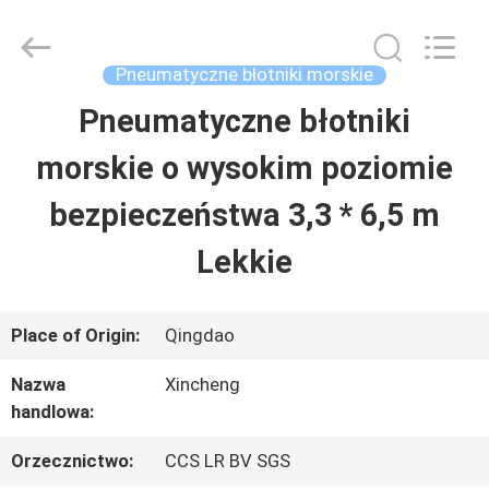
Qingdao
Xincheng
Rubber
Products
Pneumatyczne błotniki morskie
Co.,
Ltd..
Pneumatyczne błotniki
DOM
All
Rights
Reserved.
morskie o wysokim poziomie
PRODUKTY
bezpieczeństwa 3,3 * 6,5 m
Lekkie
POKAZ
VR
Place of Origin:
Qingdao
Nazwa
Xincheng
O
handlowa:
NAS
Orzecznictwo:
CCS LR BV SGS