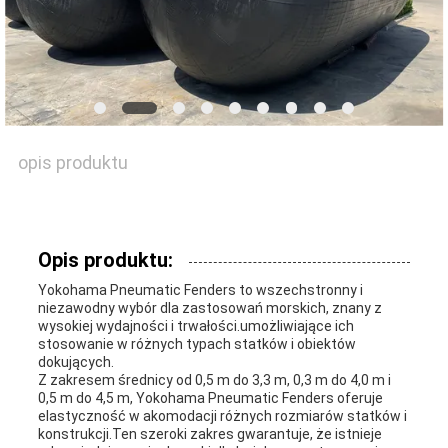
AKTUALNOŚCI
SPRAWY
opis produktu
SITEMAP
Opis produktu:
PRIVACY
Yokohama Pneumatic Fenders to wszechstronny i
niezawodny wybór dla zastosowań morskich, znany z
POLICY
wysokiej wydajności i trwałości.umożliwiające ich
stosowanie w różnych typach statków i obiektów
dokujących.
Z zakresem średnicy od 0,5 m do 3,3 m, 0,3 m do 4,0 m i
0,5 m do 4,5 m, Yokohama Pneumatic Fenders oferuje
elastyczność w akomodacji różnych rozmiarów statków i
konstrukcji.Ten szeroki zakres gwarantuje, że istnieje