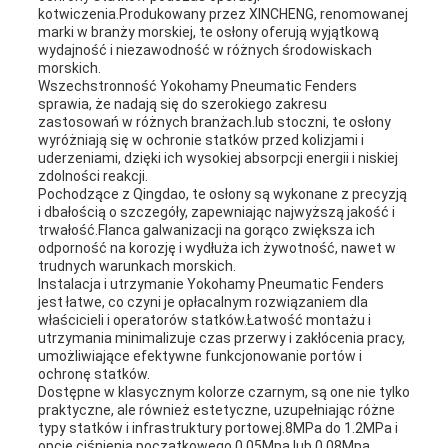
kotwiczenia.Produkowany przez XINCHENG, renomowanej
marki w branży morskiej, te osłony oferują wyjątkową
wydajność i niezawodność w różnych środowiskach
morskich.
Wszechstronność Yokohamy Pneumatic Fenders
sprawia, że nadają się do szerokiego zakresu
zastosowań w różnych branżach.lub stoczni, te osłony
wyróżniają się w ochronie statków przed kolizjami i
uderzeniami, dzięki ich wysokiej absorpcji energii i niskiej
zdolności reakcji.
Pochodzące z Qingdao, te osłony są wykonane z precyzją
i dbałością o szczegóły, zapewniając najwyższą jakość i
trwałość.Flanca galwanizacji na gorąco zwiększa ich
odporność na korozję i wydłuża ich żywotność, nawet w
trudnych warunkach morskich.
Instalacja i utrzymanie Yokohamy Pneumatic Fenders
jest łatwe, co czyni je opłacalnym rozwiązaniem dla
właścicieli i operatorów statków.Łatwość montażu i
utrzymania minimalizuje czas przerwy i zakłócenia pracy,
umożliwiające efektywne funkcjonowanie portów i
ochronę statków.
Dostępne w klasycznym kolorze czarnym, są one nie tylko
praktyczne, ale również estetyczne, uzupełniając różne
typy statków i infrastruktury portowej.8MPa do 1.2MPa i
opcje ciśnienia początkowego 0,05Mpa lub 0,08Mpa