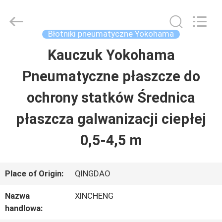
Qingdao
Xincheng
Rubber
Products
Błotniki pneumatyczne Yokohama
Co.,
Ltd..
Kauczuk Yokohama
DOM
All
Rights
Reserved.
Pneumatyczne płaszcze do
PRODUKTY
ochrony statków Średnica
płaszcza galwanizacji ciepłej
POKAZ
0,5-4,5 m
VR
Place of Origin:
QINGDAO
O
Nazwa
XINCHENG
NAS
handlowa: