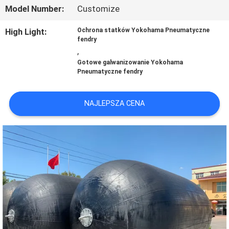
Model Number:
Customize
WYCIECZKA
High Light:
Ochrona statków Yokohama Pneumatyczne
PO
fendry
,
FABRYCE
Gotowe galwanizowanie Yokohama
Pneumatyczne fendry
KONTROLA
NAJLEPSZA CENA
JAKOŚCI
SKONTAKTUJ
SIĘ
Z
NAMI