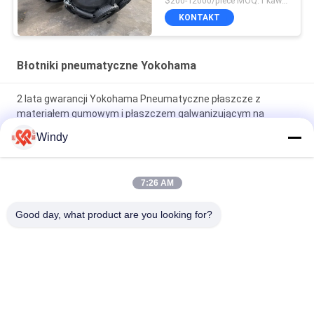
$200-12000/piece MOQ:1 kawałek
KONTAKT
Błotniki pneumatyczne Yokohama
2 lata gwarancji Yokohama Pneumatyczne płaszcze z
materiałem gumowym i płaszczem galwanizującym na
gorąco
Windy
Gorąca galwanizacja Yokohama Marine Fender dla
długotrwałej ochrony części morskich
7:26 AM
Kauczuk Yokohama Pneumatyczne płaszcze do ochrony
Good day, what product are you looking for?
statków Średnica płaszcza galwanizacji ciepłej 0,5-4,5 m
popularne kategorie
Wszystko