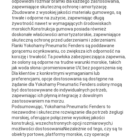
odpowiedni rozmiar bramki dla każdego zastosowania,
zapewniające skuteczną ochronę i amortyzację.
Zbudowane z wysokiej jakości materiału gumowego, są
trwałe i odporne na zużycie, zapewniając długą
żywotność nawet w wymagających środowiskach
morskich.Konstrukcja gumowa posiada również
doskonałe właściwości amortyzatorskie, zapewniające
skuteczną ochronę przed uderzeniami i zderzeniami.
Flanki Yokohamy Pneumatic Fenders są poddawane
gorącemu ocynkowaniu, co zwiększa ich odporność na
korozję i trwałość.Ta powłoka zabezpieczająca zapewnia,
że osłony są odporne na trudne warunki morskie, takich
jak woda słona i promieniowanie UV, bez pogorszenia się.
Dla klientów z konkretnymi wymaganiami lub
preferencjami, opcje dostosowania są dostępne na
żądanie dla Yokohamy Pneumatic Fenders.osłony mogą
być dostosowywane do indywidualnych potrzeb,
zapewniając ich płynną integrację z dowolnym
zastosowaniem na morzu.
Podsumowując, Yokohama Pneumatic Fenders to
niezawodne i skuteczne rozwiązanie dla potrzeb żeglugi
morskiej, oferujące połączenie wysokiej jakości
konstrukcji, wszechstronnych opcji rozmiarowych,i
możliwości dostosowaniaNiezależnie od tego, czy są to
obiekty portowe, platformy morskie, czy operacje