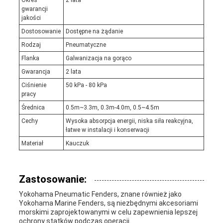
Okres
2 lata
gwarancji
jakości
Dostosowanie
Dostępne na żądanie
Rodzaj
Pneumatyczne
Flanka
Galwanizacja na gorąco
Gwarancja
2 lata
Ciśnienie
50 kPa - 80 kPa
pracy
Średnica
0.5m~3.3m, 0.3m-4.0m, 0.5~4.5m
Cechy
Wysoka absorpcja energii, niska siła reakcyjna,
łatwe w instalacji i konserwacji
Materiał
Kauczuk
Zastosowanie:
Yokohama Pneumatic Fenders, znane również jako
Yokohama Marine Fenders, są niezbędnymi akcesoriami
morskimi zaprojektowanymi w celu zapewnienia lepszej
ochrony statków podczas operacji