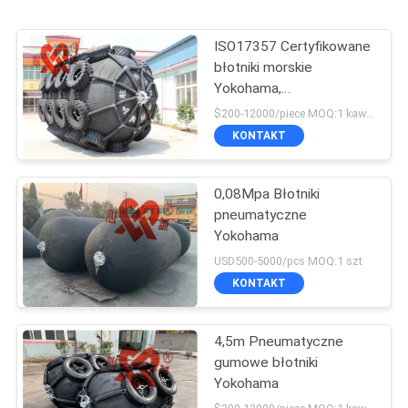
ISO17357 Certyfikowane
błotniki morskie
Yokohama,
pneumatyczny gumowy
$200-12000/piece MOQ:1 kawałek
błotnik
KONTAKT
0,08Mpa Błotniki
pneumatyczne
Yokohama
USD500-5000/pcs MOQ:1 szt
KONTAKT
4,5m Pneumatyczne
gumowe błotniki
Yokohama